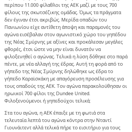
περίπου 11.000 φίλαθλοι της ΑΕΚ μαζί με τους 700
φίλους της σκωτσέζικης ομάδας. Όμως τα πράγματα
δεν έγιναν έτσι ακριβώς. Μερίδα οπαδών του
Πανιωνίου είχε αντίθετη άποψη και παραμονές του
αγώνα εισέβαλαν στον αγωνιστικό χώρο του γηπέδου
της Νέας Σμύρνης με αξίνες και προκάλεσαν μεγάλες
φθορές, έτσι ώστε να μην είναι δυνατόν να
φιλοξενηθεί ο αγώνας. Τελικά η λύση δόθηκε στο παρά
πέντε, με νέα αλλαγή της έδρας. Αυτή τη φορά από το
γήπεδο της Νέας Σμύρνης δηλώθηκε ως έδρα το
γήπεδο Καραϊσκάκη με απαγόρευση προσέλευσης για
τους οπαδούς της ΑΕΚ. Τον αγώνα παρακολούθησαν οι
ηρωικοί 700 φίλοι της Dundee United.
Φιλοξενούμενοι ή γηπεδούχοι τελικά;
Στα του αγώνα, η ΑΕΚ έπαιξε με τη φωτιά στα
τελευταία λεπτά του αγώνα κόντρα στην Νταντί
Γιουνάιτεντ αλλά τελικά πήρε το εισιτήριο για τους