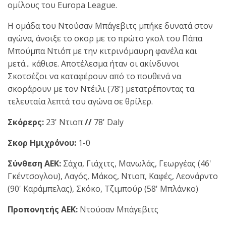
ομίλους του Europa League.
Η ομάδα του Ντούσαν Μπάγεβιτς μπήκε δυνατά στον
αγώνα, άνοιξε το σκορ με το πρώτο γκολ του Πάπα
Μπούμπα Ντιόπ με την κιτρινόμαυρη φανέλα και
μετά... κάθισε. Αποτέλεσμα ήταν οι ακίνδυνοι
Σκοτσέζοι να καταφέρουν από το πουθενά να
σκοράρουν με τον Ντέιλι (78') μετατρέποντας τα
τελευταία λεπτά του αγώνα σε θρίλερ.
Σκόρερς:
23' Ντιοπ
//
78' Daly
Σκορ Ημιχρόνου:
1-0
Σύνθεση ΑΕΚ:
Σάχα, Γιάχιτς, Μανωλάς, Γεωργέας (46'
Γκέντσογλου), Λαγός, Μάκος, Ντιοπ, Καφές, Λεονάρντο
(90' Καράμπελας), Σκόκο, Τζιμπούρ (58' Μπλάνκο)
Προπονητής ΑΕΚ:
Ντούσαν Μπάγεβιτς