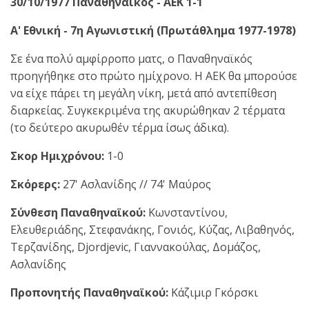
30/10/1977 Παναθηναϊκός - ΑΕΚ 1-1
Α' Εθνική - 7η Αγωνιστική (Πρωτάθλημα 1977-1978)
Σε ένα πολύ αμφίρροπο ματς, ο Παναθηναϊκός
προηγήθηκε στο πρώτο ημίχρονο. Η ΑΕΚ θα μπορούσε
να είχε πάρει τη μεγάλη νίκη, μετά από αντεπίθεση
διαρκείας. Συγκεκριμένα της ακυρώθηκαν 2 τέρματα
(το δεύτερο ακυρωθέν τέρμα ίσως άδικα).
Σκορ Ημιχρόνου:
1-0
Σκόρερς:
27' Ασλανίδης // 74' Μαύρος
Σύνθεση Παναθηναϊκού:
Κωνσταντίνου,
Ελευθεριάδης, Στεφανάκης, Γονιός, Κύζας, Λιβαθηνός,
Τερζανίδης, Djordjevic, Γιαννακούλας, Δομάζος,
Ασλανίδης
Προπονητής Παναθηναϊκού:
Κάζιμιρ Γκόρσκι