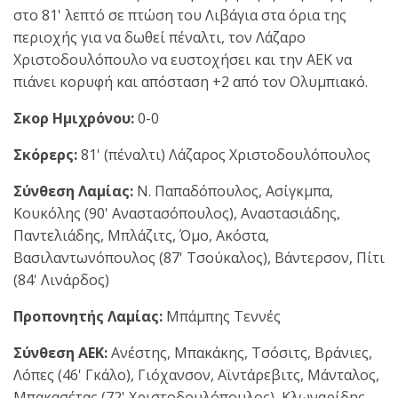
στο 81' λεπτό σε πτώση του Λιβάγια στα όρια της
περιοχής για να δωθεί πέναλτι, τον Λάζαρο
Χριστοδουλόπουλο να ευστοχήσει και την ΑΕΚ να
πιάνει κορυφή και απόσταση +2 από τον Ολυμπιακό.
Σκορ Ημιχρόνου:
0-0
Σκόρερς:
81' (πέναλτι) Λάζαρος Χριστοδουλόπουλος
Σύνθεση Λαμίας:
Ν. Παπαδόπουλος, Ασίγκμπα,
Κουκόλης (90' Αναστασόπουλος), Αναστασιάδης,
Παντελιάδης, Μπλάζιτς, Όμο, Ακόστα,
Βασιλαντωνόπουλος (87' Τσούκαλος), Βάντερσον, Πίτι
(84' Λινάρδος)
Προπονητής Λαμίας:
Μπάμπης Τεννές
Σύνθεση ΑΕΚ:
Ανέστης, Μπακάκης, Τσόσιτς, Βράνιες,
Λόπες (46' Γκάλο), Γιόχανσον, Αϊντάρεβιτς, Μάνταλος,
Μπακασέτας (72' Χριστοδουλόπουλος), Κλωναρίδης