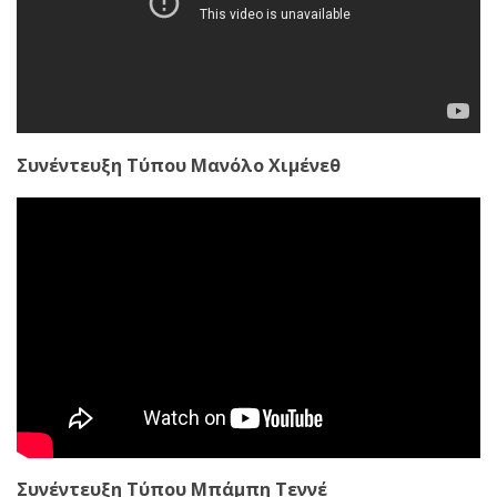
Συνέντευξη Τύπου Μανόλο Χιμένεθ
Συνέντευξη Τύπου Μπάμπη Τεννέ