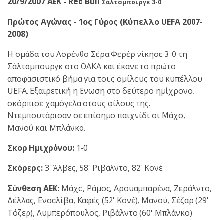
20/9/2007 ΑΕΚ - Red Bull
Σάλτσμπουργκ 3-0
Πρώτος Αγώνας - 1ος Γύρος (Κύπελλο UEFA 2007-
2008)
Η ομάδα του Λορένθο Σέρα Φερέρ νίκησε 3-0 τη
Σάλτσμπουργκ στο ΟΑΚΑ και έκανε το πρώτο
αποφασιστικό βήμα για τους ομίλους του κυπέλλου
UEFA. Εξαιρετική η Ενωση στο δεύτερο ημίχρονο,
σκόρπισε χαμόγελα στους φίλους της.
Ντεμπουτάρισαν σε επίσημο παιχνίδι οι Μάχο,
Μανού και Μπλάνκο.
Σκορ Ημιχρόνου:
1-0
Σκόρερς:
3' Άλβες, 58' Ριβάλντο, 82' Κονέ
Σύνθεση ΑΕΚ:
Μάχο, Ράμος, Αρουαμπαρένα, Ζεράλντο,
Δέλλας, Ενσαλίβα, Καφές (52' Κονέ), Μανού, Σέζαρ (29'
Τόζερ), Λυμπερόπουλος, Ριβάλντο (60' Μπλάνκο)