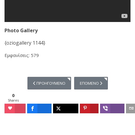
Photo Gallery
{oziogallery 1144}
Εμφανίσεις: 579
ΠΡΟΗΓΟΎΜΕΝΟ ΆΡΘΡΟ: 20/9/2017 ΑΕΚ - ΛΑΜΊΑ 2-0
ΕΠΌΜΕΝΟ ΆΡΘΡΟ: 20 ΣΕΠΤΕΜΒΡ
ΠΡΟΗΓΟΎΜΕΝΟ
ΕΠΌΜΕΝΟ
0
Shares