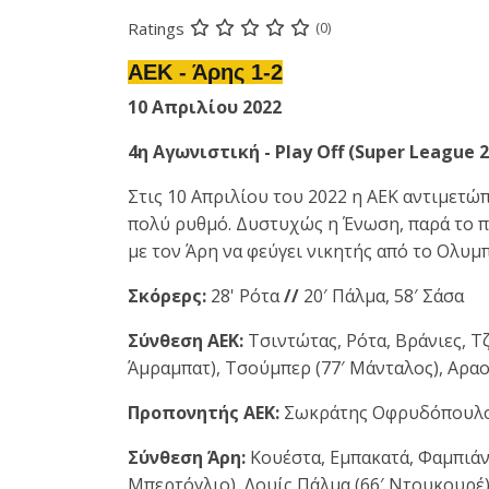
Ratings
(0)
ΑΕΚ - Άρης 1-2
10 Απριλίου 2022
4η Αγωνιστική - Play Off (Super League 2
Στις 10 Απριλίου του 2022 η ΑΕΚ αντιμετώ
πολύ ρυθμό. Δυστυχώς η Ένωση, παρά το π
με τον Άρη να φεύγει νικητής από το Ολυμ
Σκόρερς:
28' Ρότα
//
20′ Πάλμα, 58′ Σάσα
Σύνθεση ΑΕΚ:
Τσιντώτας, Ρότα, Βράνιες, Τζ
Άμραμπατ), Τσούμπερ (77′ Μάνταλος), Αρα
Προπονητής ΑΕΚ:
Σωκράτης Οφρυδόπουλ
Σύνθεση Άρη:
Κουέστα, Εμπακατά, Φαμπιάνο
Μπερτόγλιο), Λουίς Πάλμα (66′ Ντουκουρέ)