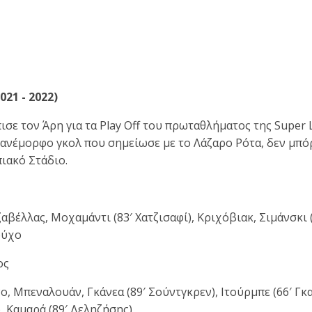
021 - 2022)
πισε τον Άρη για τα Play Off του πρωταθλήματος της Super
ανέμορφο γκολ που σημείωσε με το Λάζαρο Ρότα, δεν μπόρ
πιακό Στάδιο.
αβέλλας, Μοχαμάντι (83′ Χατζισαφί), Κριχόβιακ, Σιμάνσκι (
ούχο
ος
, Μπεναλουάν, Γκάνεα (89′ Σούντγκρεν), Ιτούρμπε (66′ Γκαρ
, Καμαρά (89′ Δεληζήσης)