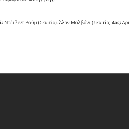
ί:
Ντέιβιντ Ρούμ (Σκωτία), Άλαν Μολβάνι (Σκωτία)
4ος:
Αρι