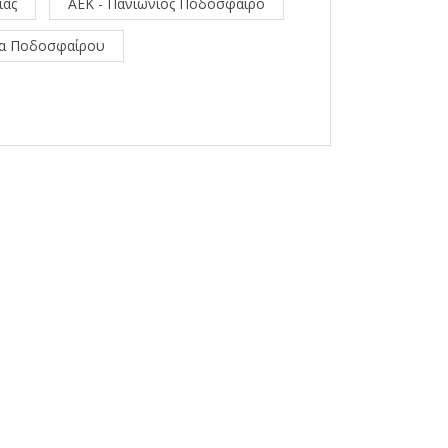
ιας
ΑΕΚ - Πανιώνιος Ποδόσφαιρο
μα Ποδοσφαίρου