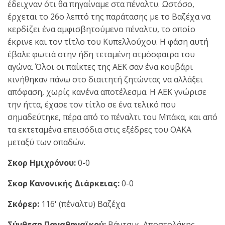
έδειχναν ότι θα πηγαίναμε στα πέναλτυ. Ωστόσο,
έρχεται το 26ο λεπτό της παράτασης με το Βαζέχα να
κερδίζει ένα αμφισβητούμενο πέναλτυ, το οποίο
έκρινε και τον τίτλο του Κυπελλούχου. Η φάση αυτή
έβαλε φωτιά στην ήδη τεταμένη ατμόσφαιρα του
αγώνα. Όλοι οι παίκτες της ΑΕΚ σαν ένα κουβάρι
κινήθηκαν πάνω στο διαιτητή ζητώντας να αλλάξει
απόφαση, χωρίς κανένα αποτέλεσμα. Η ΑΕΚ γνώρισε
την ήττα, έχασε τον τίτλο σε ένα τελικό που
σημαδεύτηκε, πέρα από το πέναλτι του Μπάκα, και από
τα εκτεταμένα επεισόδια στις εξέδρες του ΟΑΚΑ
μεταξύ των οπαδών.
Σκορ Ημιχρόνου:
0-0
Σκορ Κανονικής Διάρκειας:
0-0
Σκόρερ:
116' (πέναλτυ) Βαζέχα
Σύνθεση Παναθηναϊκού:
Βάντσικ, Αποστολάκης,