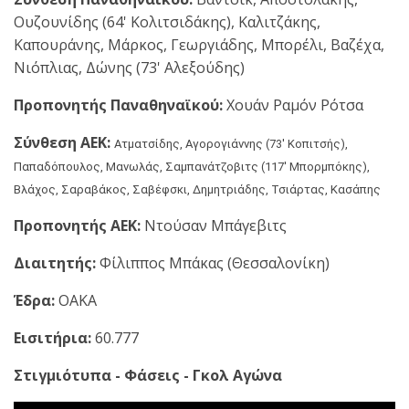
Ουζουνίδης (64' Κολιτσιδάκης), Καλιτζάκης,
Καπουράνης, Μάρκος, Γεωργιάδης, Μπορέλι, Βαζέχα,
Νιόπλιας, Δώνης (73' Αλεξούδης)
Προπονητής Παναθηναϊκού:
Χουάν Ραμόν Ρότσα
Σύνθεση ΑΕΚ:
Ατματσίδης, Αγορογιάννης (73' Κοπιτσής),
Παπαδόπουλος, Μανωλάς, Σαμπανάτζοβιτς (117' Μπορμπόκης),
Βλάχος, Σαραβάκος, Σαβέφσκι, Δημητριάδης, Τσιάρτας, Κασάπης
Προπονητής ΑΕΚ:
Ντούσαν Μπάγεβιτς
Διαιτητής:
Φίλιππος Μπάκας (Θεσσαλονίκη)
Έδρα:
ΟΑΚΑ
Εισιτήρια:
60.777
Στιγμιότυπα - Φάσεις - Γκολ Αγώνα