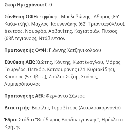
Σκορ Ημιχρόνου:
0-0
Σύνθεση ΟΦΗ:
Σηφάκης, Μπελεβώνης , Αδάμος (86'
Καζαντζής), Μαχλάς, Κουνενάκης (62' Τριανταφύλλου),
Δέντσας, Νουαφόρ, Αρβανίτης, Καχιατριάν, Πίτσος
(68΄Ντεγιάνοφ), Ντάβιντσον
Προπονητής ΟΦΗ:
Γιάννης Χατζηνικολάου
Σύνθεση ΑΕΚ:
Χιώτης, Κόντης, Κωστένογλου, Μόρας,
Γεωργέας, Πετκόφ, Κατσουράνης (74' Κυριακίδης),
Κρασσάς (57' Ιβιτς), Ζούλιο Σέζαρ, Σοάρες,
Λυμπερόπουλος
Προπονητής ΑΕΚ:
Φερνάντο Σάντος
Διαιτητής:
Βασίλης Τεροβίτσας (Αιτωλοακαρνανία)
Έδρα:
Στάδιο "Θεόδωρος Βαρδινογιάννης", Ηράκλειο
Κρήτης