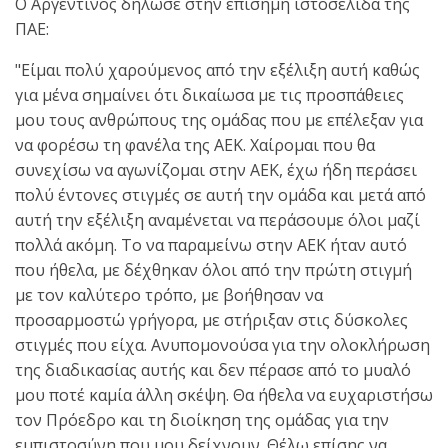
Ο Αργεντινός δήλωσε στην επίσημη ιστοσελίδα της
ΠΑΕ:
"Είμαι πολύ χαρούμενος από την εξέλιξη αυτή καθώς
για μένα σημαίνει ότι δικαίωσα με τις προσπάθειες
μου τους ανθρώπους της ομάδας που με επέλεξαν για
να φορέσω τη φανέλα της ΑΕΚ. Χαίρομαι που θα
συνεχίσω να αγωνίζομαι στην ΑΕΚ, έχω ήδη περάσει
πολύ έντονες στιγμές σε αυτή την ομάδα και μετά από
αυτή την εξέλιξη αναμένεται να περάσουμε όλοι μαζί
πολλά ακόμη. Το να παραμείνω στην ΑΕΚ ήταν αυτό
που ήθελα, με δέχθηκαν όλοι από την πρώτη στιγμή
με τον καλύτερο τρόπο, με βοήθησαν να
προσαρμοστώ γρήγορα, με στήριξαν στις δύσκολες
στιγμές που είχα. Ανυπομονούσα για την ολοκλήρωση
της διαδικασίας αυτής και δεν πέρασε από το μυαλό
μου ποτέ καμία άλλη σκέψη. Θα ήθελα να ευχαριστήσω
τον Πρόεδρο και τη διοίκηση της ομάδας για την
εμπιστοσύνη που μου δείχνουν. Θέλω επίσης να