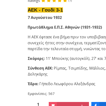
Ratings
(1)
ΑΕΚ - Γουδί 3-1
7 Αυγούστου 1932
Πρωτάθλημα Ε.Π.Σ. Αθηνών (1931-1932)
Η ΑΕΚ έφτασε ένα βήμα πριν τον υποβιβασμ
συνεχείς ήττες στην συνέχεια, τερματίζον
παρτίδα την τελευταία στιγμή, νικώντας τ
Σκόρερς:
11' Μπούκης (αυτογκόλ), 27' και
Σύνθεση ΑΕΚ:
Ρίμπας, Τσιμπίδης, Μάλλιος
Δεληκάρης
Έδρα:
Γήπεδο Λεωφόρου Αλεξάνδρας
Εμφανίσεις: 567
1
1