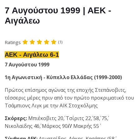
7 Αυγούστου 1999 | ΑΕΚ -
Αιγάλεω
Ratings
(1)
ΑΕΚ - Αιγάλεω 6-1
7 Αυγούστου 1999
1η Αγωνιστική - Κύπελλο Ελλάδας (1999-2000)
Πρώτος επίσημος αγώνας της εποχής Στεπάνοβιτς,
τέσσερις μέρες πριν από τον πρώτο προκριματικό του
Τσάμπιονς Λιγκ με την ΑΙΚ Στοχκόλμης
Σκόρερς:
Μπιέκοβιτς 20΄, Τσίριτς 22΄, 58΄, 75΄,
Νικολαϊδης 46΄, Μάρκος 90΄
//
Μακρής 55΄
Σύνθεση ΑΕΚ:
Ατµατσίδης, Λάκης, Κασάπης (58΄