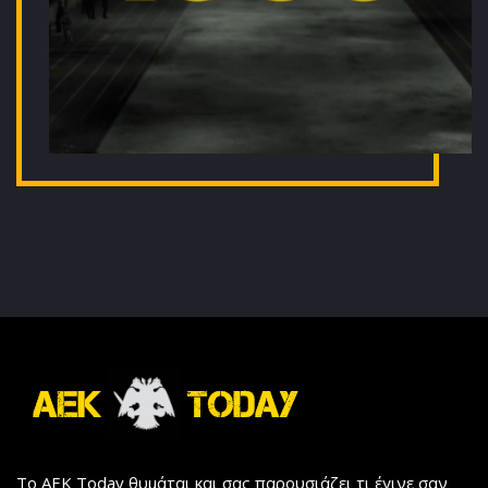
Το AEK Today θυμάται και σας παρουσιάζει τι έγινε σαν