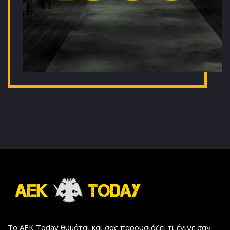
Το AEK Today θυμάται και σας παρουσιάζει τι έγινε σαν