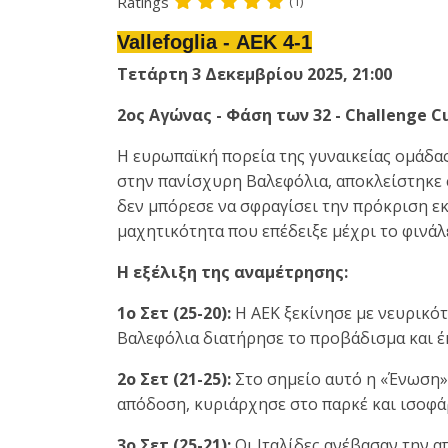
Ratings
(1)
Vallefoglia - ΑΕΚ 4-1
Τετάρτη 3 Δεκεμβρίου 2025, 21:00
2ος Αγώνας - Φάση των 32 - Challenge Cu
Η ευρωπαϊκή πορεία της γυναικείας ομάδας
στην πανίσχυρη Βαλεφόλια, αποκλείστηκε 
δεν μπόρεσε να σφραγίσει την πρόκριση εκ
μαχητικότητα που επέδειξε μέχρι το φινάλ
Η εξέλιξη της αναμέτρησης:
1ο Σετ (25-20):
Η ΑΕΚ ξεκίνησε με νευρικότη
Βαλεφόλια διατήρησε το προβάδισμα και έκ
2ο Σετ (21-25):
Στο σημείο αυτό η «Ένωση»
απόδοση, κυριάρχησε στο παρκέ και ισοφάρ
3ο Σετ (25-21):
Οι Ιταλίδες ανέβασαν την α