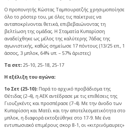
Ο προπονητής Κώστας Ταμπουρατζής χρησιμοποίησε
όλο το ρόστερ του, με όλες τις παίκτριες να
ανταποκρίνονται θετικά, επιβεβαιώνοντας τη
βελτίωση της ομάδας. Η Σταματία Κυπαρίσση
αναδείχθηκε ως μέλος της καλύτερης 7άδας της
αγωνιστικής, καθώς σημείωσε 17 πόντους (13/25 επ., 1
άσσος, 3 μπλοκ, 64% υπ. – 57% άριστες)
Τα σετ:
25-10, 25-18, 25-17
Η εξέλιξη του αγώνα:
1ο Σετ (25-10):
Παρά το αρχικό προβάδισμα της
Θέτιδας (2-4), η ΑΕΚ αντέδρασε με τις επιθέσεις της
Γιουζγκέντς και προσπέρασε (7-4). Με την άνοδο των
Κυπαρίσση και Ματέι και την αποτελεσματικότητα στο
μπλοκ, η διαφορά εκτοξεύθηκε στο 17-9. Με ένα
εντυπωσιακό επιμέρους σκορ 8-1, οι «κιτρινόμαυρες»