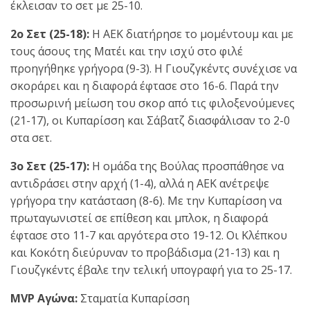
έκλεισαν το σετ με 25-10.
2ο Σετ (25-18):
Η ΑΕΚ διατήρησε το μομέντουμ και με
τους άσους της Ματέι και την ισχύ στο φιλέ
προηγήθηκε γρήγορα (9-3). Η Γιουζγκέντς συνέχισε να
σκοράρει και η διαφορά έφτασε στο 16-6. Παρά την
προσωρινή μείωση του σκορ από τις φιλοξενούμενες
(21-17), οι Κυπαρίσση και Σάβατζ διασφάλισαν το 2-0
στα σετ.
3ο Σετ (25-17):
Η ομάδα της Βούλας προσπάθησε να
αντιδράσει στην αρχή (1-4), αλλά η ΑΕΚ ανέτρεψε
γρήγορα την κατάσταση (8-6). Με την Κυπαρίσση να
πρωταγωνιστεί σε επίθεση και μπλοκ, η διαφορά
έφτασε στο 11-7 και αργότερα στο 19-12. Οι Κλέπκου
και Κοκότη διεύρυναν το προβάδισμα (21-13) και η
Γιουζγκέντς έβαλε την τελική υπογραφή για το 25-17.
MVP Αγώνα:
Σταματία Κυπαρίσση