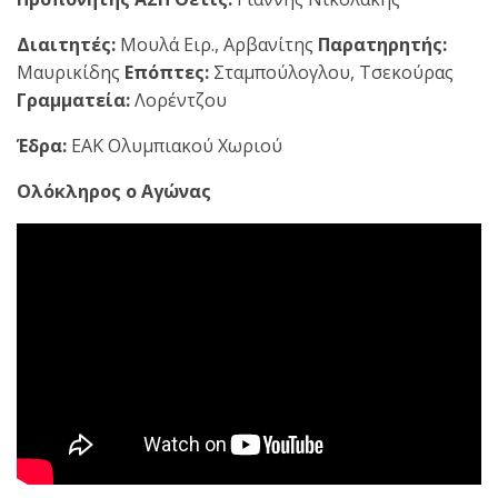
Διαιτητές:
Μουλά Ειρ., Αρβανίτης
Παρατηρητής:
Μαυρικίδης
Επόπτες:
Σταμπούλογλου, Τσεκούρας
Γραμματεία:
Λορέντζου
Έδρα:
ΕΑΚ Ολυμπιακού Χωριού
Ολόκληρος ο Αγώνας