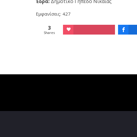
Έδρα:
Δημοτικό Γήπεδο Νίκαιας
Εμφανίσεις: 427
3
Shares