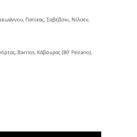
αϊωάννου, Πατίκας, Σαβέβσκι, Νίλσεν,
τας, Barrios, Κάβουρας (80' Peirano),