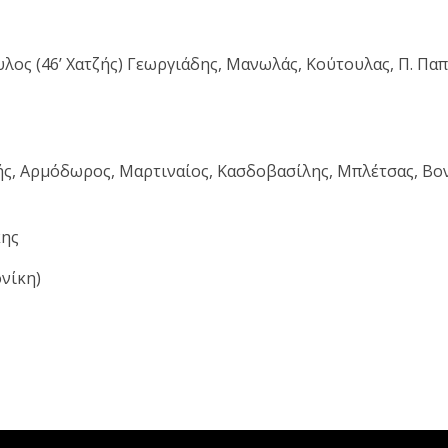
ος (46’ Χατζής) Γεωργιάδης, Μανωλάς, Κούτουλας, Π. Παπ
ς, Αρμόδωρος, Μαρτιναίος, Κασδοβασίλης, Μπλέτσας, Βονόρ
κης
ονίκη)