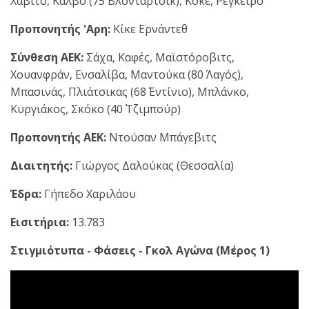
Χαβίτο, Κάλβο (75΄ Βλόνταρτσικ), Κόκε, Ρεγκέιρο
Προπονητής 'Αρη:
Κίκε Ερνάντεθ
Σύνθεση ΑΕΚ:
Σάχα, Καφές, Μαϊστόροβιτς,
Χουανφράν, Ενσαλίβα, Μαντούκα (80΄ Λαγός),
Μπασινάς, Πλιάτσικας (68΄ Εντίνιο), Μπλάνκο,
Κυργιάκος, Σκόκο (40΄ Τζιμπούρ)
Προπονητής ΑΕΚ:
Ντούσαν Μπάγεβιτς
Διαιτητής:
Γιώργος Δαλούκας (Θεσσαλία)
Έδρα:
Γήπεδο Χαριλάου
Εισιτήρια:
13.783
Στιγμιότυπα - Φάσεις - Γκολ Αγώνα (Μέρος 1)