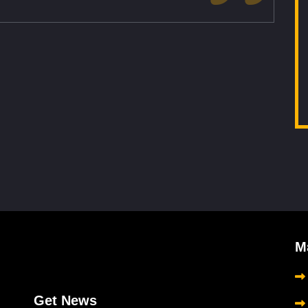
Μ
Get News