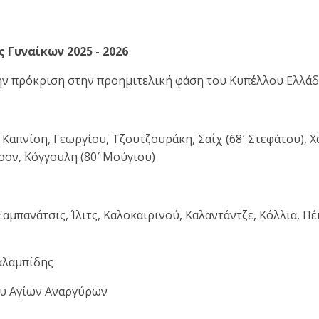
 Γυναίκων 2025 - 2026
την πρόκριση στην προημιτελική φάση του Κυπέλλου Ελλάδο
απνίση, Γεωργίου, Τζουτζουράκη, Σαΐχ (68′ Στεφάτου), Χα
ρσον, Κόγγουλη (80′ Μούγιου)
αμπανάτσις, Ίλιτς, Καλοκαιρινού, Καλαντάντζε, Κόλλια, Π
αλαμπίδης
υ Αγίων Αναργύρων