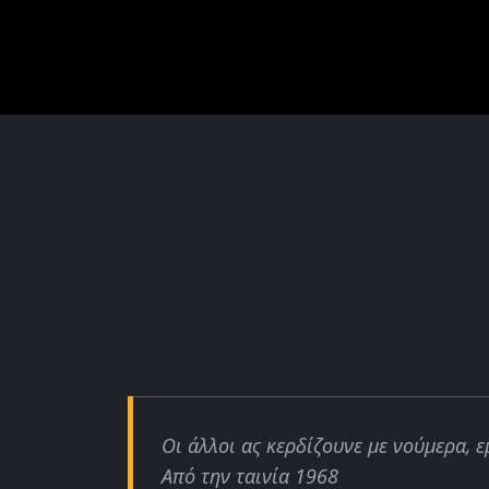
Οι άλλοι ας κερδίζουνε με νούμερα, ε
Από την ταινία 1968