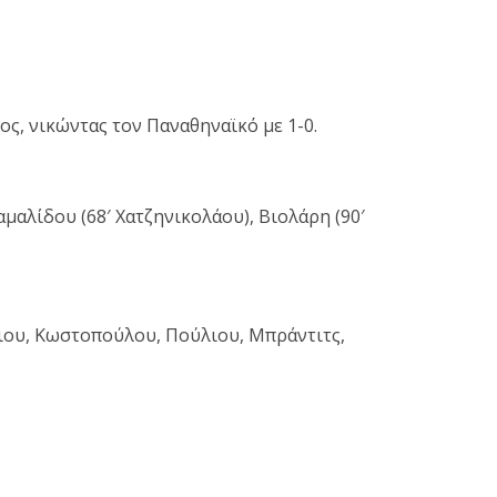
ς, νικώντας τον Παναθηναϊκό με 1-0.
μαλίδου (68′ Χατζηνικολάου), Βιολάρη (90′
έιου, Κωστοπούλου, Πούλιου, Μπράντιτς,