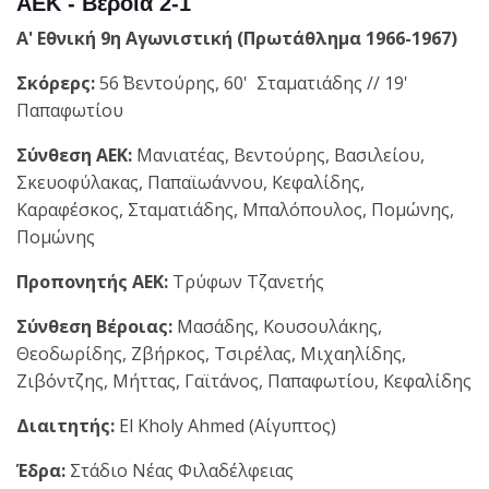
ΑΕΚ - Βέροια 2-1
Α' Εθνική 9η Αγωνιστική (Πρωτάθλημα 1966-1967)
Σκόρερς:
56΄ Βεντούρης, 60' Σταματιάδης // 19'
Παπαφωτίου
Σύνθεση ΑΕΚ:
Μανιατέας, Βεντούρης, Βασιλείου,
Σκευοφύλακας, Παπαϊωάννου, Κεφαλίδης,
Καραφέσκος, Σταματιάδης, Μπαλόπουλος, Πομώνης,
Πομώνης
Προπονητής ΑΕΚ:
Τρύφων Τζανετής
Σύνθεση Βέροιας:
Μασάδης, Κουσουλάκης,
Θεοδωρίδης, Ζβήρκος, Τσιρέλας, Μιχαηλίδης,
Ζιβόντζης, Μήττας, Γαϊτάνος, Παπαφωτίου, Κεφαλίδης
Διαιτητής:
El Kholy Ahmed (Αίγυπτος)
Έδρα:
Στάδιο Νέας Φιλαδέλφειας