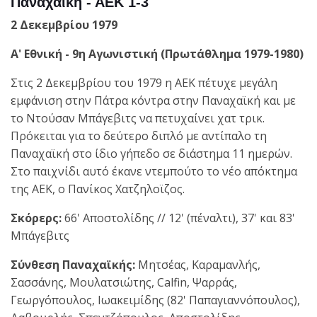
Παναχαϊκή - ΑΕΚ 1-3
2 Δεκεμβρίου 1979
Α' Εθνική - 9η Αγωνιστική (Πρωτάθλημα 1979-1980)
Στις 2 Δεκεμβρίου του 1979 η ΑΕΚ πέτυχε μεγάλη
εμφάνιση στην Πάτρα κόντρα στην Παναχαϊκή και με
το Ντούσαν Μπάγεβιτς να πετυχαίνει χατ τρικ.
Πρόκειται για το δεύτερο διπλό με αντίπαλο τη
Παναχαϊκή στο ίδιο γήπεδο σε διάστημα 11 ημερών.
Στο παιχνίδι αυτό έκανε ντεμπούτο το νέο απόκτημα
της ΑΕΚ, ο Πανίκος Χατζηλοϊζος.
Σκόρερς:
66' Αποστολίδης // 12' (πέναλτι), 37' και 83'
Μπάγεβιτς
Σύνθεση Παναχαϊκής:
Μητσέας, Καραμανλής,
Σασσάνης, Μουλατσιώτης, Calfin, Ψαρράς,
Γεωργόπουλος, Ιωακειμίδης (82' Παπαγιαννόπουλος),