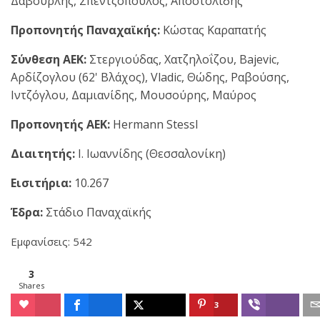
Δαβουρλής, Σπεντζόπουλος, Αποστολίδης
Προπονητής Παναχαϊκής:
Κώστας Καραπατής
Σύνθεση ΑΕΚ:
Στεργιούδας, Χατζηλοΐζου, Bajevic,
Αρδίζογλου (62' Βλάχος), Vladic, Θώδης, Ραβούσης,
Ιντζόγλου, Δαμιανίδης, Μουσούρης, Μαύρος
Προπονητής ΑΕΚ:
Hermann Stessl
Διαιτητής:
Ι. Ιωαννίδης (Θεσσαλονίκη)
Εισιτήρια:
10.267
Έδρα:
Στάδιο Παναχαϊκής
Εμφανίσεις: 542
3
Shares
3