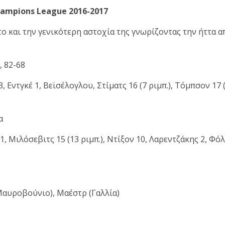
hampions League 2016-2017
και την γενικότερη αστοχία της γνωρίζοντας την ήττα από
, 82-68
 Εντγκέ 1, Βεϊσέλογλου, Στίματς 16 (7 ριμπ.), Τόμπσον 17 (4
α
11, Μιλόσεβιτς 15 (13 ριμπ.), Ντίξον 10, Λαρεντζάκης 2, Φόλ
(Μαυροβούνιο), Μαέστρ (Γαλλία)