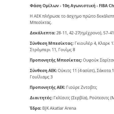
Φάση Ομίλων - 10η Αγωνιστική - FIBA C
Η ΑΕΚ πλήρωσε το άσχημο πρώτο δεκάλεπτο 
Μπεσίκτας.
Δεκάλεπτα:
28-11, 42-27(ημίχρονο), 57-41
Σύνθεση Μπεσίκτας:
Γκιουλέρ 4, Κλαρκ 13,
Στρόμπερι 11, Γουίμς 8
Προπονητής Μπεσίκτας:
Ουφούκ Σαρίτσ
Σύνθεση ΑΕΚ:
Ούκιτς 11 (4 ασίστ), Σάκοτα 
Γουίλιαμς 3
Προπονητής ΑΕΚ:
Γιούρε Ζντοβτς
Διαιτητές:
Γκλίσιτς (Σερβία), Ρούτεσιτς 
Έδρα:
BJK Akatlar Arena