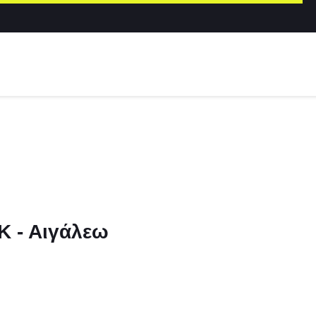
Κ - Αιγάλεω