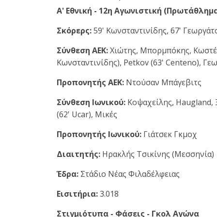
Α' Εθνική - 12η Αγωνιστική (Πρωτάθλημα
Σκόρερς:
59' Κωνσταντινίδης, 67' Γεωργάτ
Σύνθεση ΑΕΚ:
Χιώτης, Μπορμπόκης, Κωστένο
Κωνσταντινίδης), Petkov (63' Centeno), Γε
Προπονητής ΑΕΚ:
Ντούσαν Μπάγεβιτς
Σύνθεση Ιωνικού:
Κοψαχείλης, Haugland, Ξ
(62' Ucar), Μικές
Προπονητής Ιωνικού:
Γιάτσεκ Γκμοχ
Διαιτητής:
Ηρακλής Τσικίνης (Μεσσηνία)
Έδρα:
Στάδιο Νέας Φιλαδέλφειας
Εισιτήρια:
3.018
Στιγμιότυπα - Φάσεις - Γκολ Αγώνα