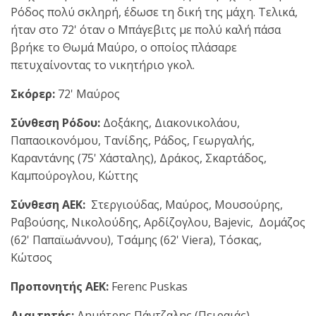
Ρόδος πολύ σκληρή, έδωσε τη δική της μάχη. Τελικά,
ήταν στο 72' όταν ο Μπάγεβιτς με πολύ καλή πάσα
βρήκε το Θωμά Μαύρο, ο οποίος πλάσαρε
πετυχαίνοντας το νικητήριο γκολ.
Σκόρερ:
72' Μαύρος
Σύνθεση Ρόδου:
Δοξάκης, Διακονικολάου,
Παπαοικονόμου, Τανίδης, Ράδος, Γεωργαλής,
Καραντάνης (75' Χάσταλης), Δράκος, Σκαρτάδος,
Καμπούρογλου, Κώττης
Σύνθεση ΑΕΚ:
Στεργιούδας, Μαύρος, Μουσούρης,
Ραβούσης, Νικολούδης, Αρδίζογλου, Bajevic, Δομάζος
(62' Παπαϊωάννου), Τσάμης (62' Viera), Τόσκας,
Κώτσος
Προπονητής ΑΕΚ:
Ferenc Puskas
Διαιτητής:
Δημήτρης Πάντζαλης (Πειραιάς)