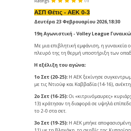
Ratings
(1)
ΑΣΠ Θέτις - ΑΕΚ 0-3
Δευτέρα 23 Φεβρουαρίου 2026,18:30
19η Αγωνιστική - Volley League Γυναικ
Με μια επιβλητική εμφάνιση, η γυναικεία ο
πλευρό της τη θερμή υποστήριξη των οπαδ
Η εξέλιξη του αγώνα:
1ο Σετ (20-25):
Η ΑΕΚ ξεκίνησε συγκεντρωμέ
με τις Ντιούφ και Καββαδία (14-16), ανέκτ
2ο Σετ (16-25):
Οι «κιτρινόμαυρες» κυριάρχ
13) κράτησαν τη διαφορά σε υψηλά επίπεδα
το 2-0 στα σετ.
3ο Σετ (19-25):
Η ΑΕΚ μπήκε αποφασισμένη 
11) με τη Βλαχάκη, το σερβίς της Κυπαρί