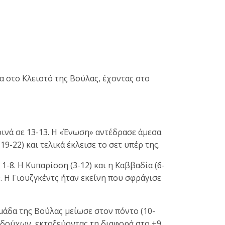
σα στο Κλειστό της Βούλας, έχοντας στο
ινά σε 13-13. Η «Ένωση» αντέδρασε άμεσα
9-22) και τελικά έκλεισε το σετ υπέρ της.
-8. Η Κυπαρίσση (3-12) και η Καββαδία (6-
. Η Γιουζγκέντς ήταν εκείνη που σφράγισε
άδα της Βούλας μείωσε στον πόντο (10-
δούχων, εκτοξεύοντας τη διαφορά στο +9