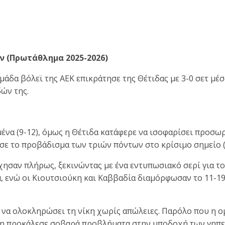
ών (Πρωτάθλημα 2025-2026)
μάδα βόλεϊ της ΑΕΚ επικράτησε της Θέτιδας με 3-0 σετ μέ
ών της.
να (9-12), όμως η Θέτιδα κατάφερε να ισοφαρίσει προσωρ
ησε το προβάδισμα των τριών πόντων στο κρίσιμο σημείο (1
ησαν πλήρως, ξεκινώντας με ένα εντυπωσιακό σερί για το 1
, ενώ οι Κιουτσιούκη και Καββαδία διαμόρφωσαν το 11-19
να ολοκληρώσει τη νίκη χωρίς απώλειες. Παρόλο που η ομ
σση προκάλεσε σοβαρά προβλήματα στην υποδοχή των γηπε