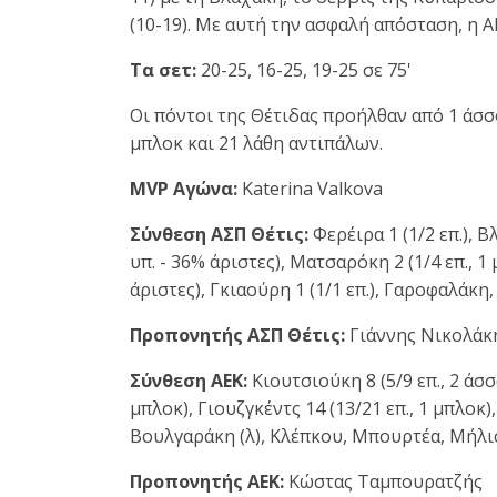
(10-19). Με αυτή την ασφαλή απόσταση, η ΑΕ
Τα σετ:
20-25, 16-25, 19-25 σε 75'
Οι πόντοι της Θέτιδας προήλθαν από 1 άσσο
μπλοκ και 21 λάθη αντιπάλων.
MVP Αγώνα:
Katerina Valkova
Σύνθεση ΑΣΠ Θέτις:
Φερέιρα 1 (1/2 επ.), Β
υπ. - 36% άριστες), Ματσαρόκη 2 (1/4 επ., 1
άριστες), Γκιαούρη 1 (1/1 επ.), Γαροφαλάκη
Προπονητής ΑΣΠ Θέτις:
Γιάννης Νικολάκ
Σύνθεση ΑΕΚ:
Κιουτσιούκη 8 (5/9 επ., 2 άσσο
μπλοκ), Γιουζγκέντς 14 (13/21 επ., 1 μπλοκ),
Βουλγαράκη (λ), Κλέπκου, Μπουρτέα, Μήλιο
Προπονητής ΑΕΚ:
Κώστας Ταμπουρατζής