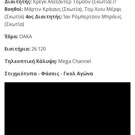
Διαιτητής:
Κρεγκ Αλεξάντερ Τόμσον (Σκωτία) //
Βοηθοί:
Μάρτιν Κράιανς (Σκωτία), Τομ Χιου Μέρφι
(Σκωτία)
4ος Διαιτητής:
Ίαν Ρόμπερτσον Μπράινς
(Σκωτία)
Έδρα:
ΟΑΚΑ
Εισιτήρια:
26.120
Τηλεοπτική Κάλυψη:
Mega Channel
Στιγμιότυπα - Φάσεις - Γκολ Αγώνα