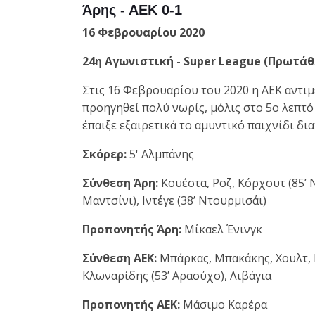
Άρης - ΑΕΚ 0-1
16 Φεβρουαρίου 2020
24η Αγωνιστική - Super League (Πρωτάθλ
Στις 16 Φεβρουαρίου του 2020 η ΑΕΚ αντι
προηγηθεί πολύ νωρίς, μόλις στο 5ο λεπτό 
έπαιξε εξαιρετικά το αμυντικό παιχνίδι δι
Σκόρερ:
5' Αλμπάνης
Σύνθεση Άρη:
Κουέστα, Ροζ, Κόρχουτ (85’ 
Μαντσίνι), Ιντέγε (38’ Ντουρμισάι)
Προπονητής Άρη:
Μίκαελ Ένινγκ
Σύνθεση ΑΕΚ:
Μπάρκας, Μπακάκης, Χουλτ, Βρ
Κλωναρίδης (53’ Αραούχο), Λιβάγια
Προπονητής ΑΕΚ:
Μάσιμο Καρέρα