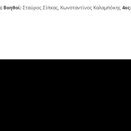
α)
Βοηθοί:
Σταύρος Σίπκας, Κωνσταντίνος Καλαμπόκης
4ος