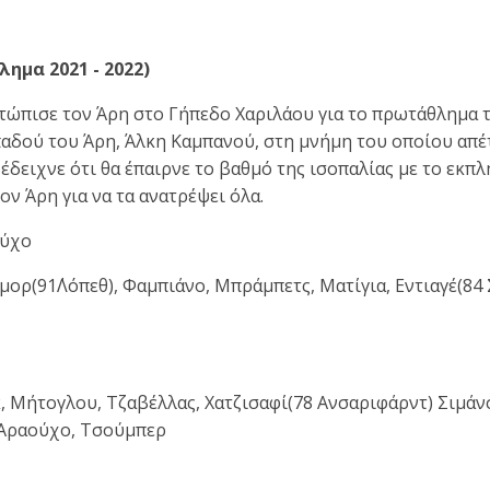
ημα 2021 - 2022)
τώπισε τον Άρη στο Γήπεδο Χαριλάου για το πρωτάθλημα τ
δού του Άρη, Άλκη Καμπανού, στη μνήμη του οποίου απέτι
ώ έδειχνε ότι θα έπαιρνε το βαθμό της ισοπαλίας με το εκ
τον Άρη για να τα ανατρέψει όλα.
ούχο
ορ(91΄Λόπεθ), Φαμπιάνο, Μπράμπετς, Ματίγια, Εντιαγέ(84 Σ
, Μήτογλου, Τζαβέλλας, Χατζισαφί(78 Ανσαριφάρντ) Σιμάνσκ
, Αραούχο, Τσούμπερ