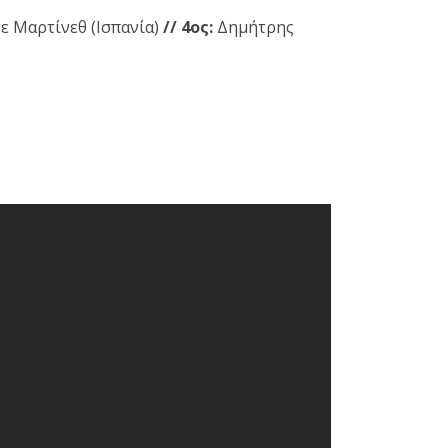
τε Μαρτίνεθ (Ισπανία)
// 4ος:
Δημήτρης