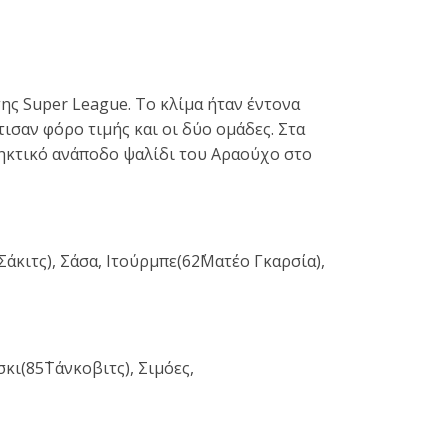
ης Super League. Το κλίμα ήταν έντονα
σαν φόρο τιμής και οι δύο ομάδες. Στα
πληκτικό ανάποδο ψαλίδι του Αραούχο στο
άκιτς), Σάσα, Ιτούρμπε(62΄Ματέο Γκαρσία),
ι(85΄Τάνκοβιτς), Σιμόες,