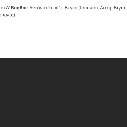
ία)
// Βοηθοί:
Αντόνιο Σερέζο Βέγκα (Ισπανία), Αϊτόρ Βιγιά
σπανία)