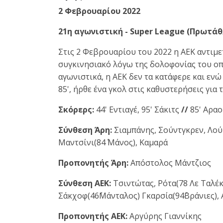
2 Φεβρουαρίου 2022
21η αγωνιστική - Super League (Πρωτάθλ
Στις 2 Φεβρουαρίου του 2022 η ΑΕΚ αντιμε
συγκινησιακό λόγω της δολοφονίας του οπα
αγωνιστικά, η ΑΕΚ δεν τα κατάφερε και εν
85', ήρθε ένα γκολ στις καθυστερήσεις για 
Σκόρερς:
44' Εντιαγέ, 95' Σάκιτς
//
85' Αρα
Σύνθεση Άρη:
Σιαμπάνης, Σούντγκρεν, Λούμ
Μαντσίνι(84΄ Μάνος), Καμαρά
Προπονητής Άρη:
Απόστολος Μάντζιος
Σύνθεση ΑΕΚ:
Τσιντώτας, Ρότα(78 Λε Ταλέκ
Σάκχοφ(46΄Μάνταλος) Γκαρσία(94΄Βράνιες)
Προπονητής ΑΕΚ:
Αργύρης Γιαννίκης