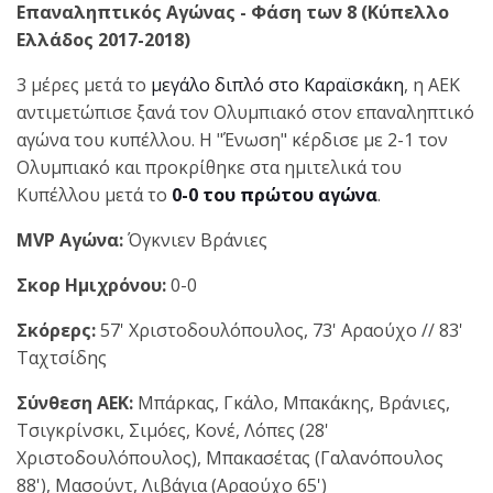
Επαναληπτικός Αγώνας - Φάση των 8 (Κύπελλο
Ελλάδος 2017-2018)
3 μέρες μετά το
μεγάλο διπλό στο Καραϊσκάκη
, η ΑΕΚ
αντιμετώπισε ξανά τον Ολυμπιακό στον επαναληπτικό
αγώνα του κυπέλλου. Η "Ένωση" κέρδισε με 2-1 τον
Ολυμπιακό και προκρίθηκε στα ημιτελικά του
Κυπέλλου μετά το
0-0 του πρώτου αγώνα
.
MVP Αγώνα:
Όγκνιεν Βράνιες
Σκορ Ημιχρόνου:
0-0
Σκόρερς:
57' Χριστοδουλόπουλος, 73' Αραούχο // 83'
Ταχτσίδης
Σύνθεση ΑΕΚ:
Μπάρκας, Γκάλο, Μπακάκης, Βράνιες,
Τσιγκρίνσκι, Σιμόες, Κονέ, Λόπες (28'
Χριστοδουλόπουλος), Μπακασέτας (Γαλανόπουλος
88'), Μασούντ, Λιβάγια (Αραούχο 65')