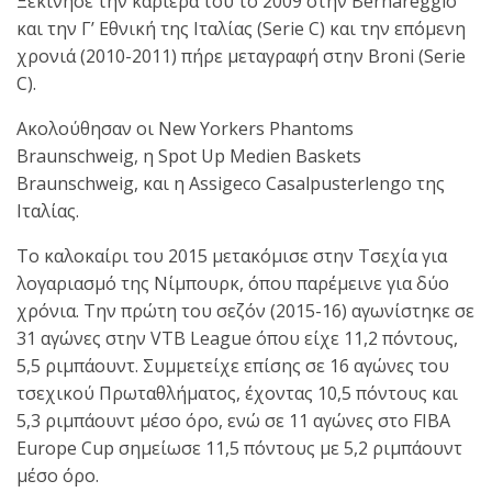
Ξεκίνησε την καριέρα του το 2009 στην Bernareggio
και την Γ’ Εθνική της Ιταλίας (Serie C) και την επόμενη
χρονιά (2010-2011) πήρε μεταγραφή στην Broni (Serie
C).
Ακολούθησαν οι New Yorkers Phantoms
Braunschweig, η Spot Up Medien Baskets
Braunschweig, και η Assigeco Casalpusterlengo της
Ιταλίας.
Το καλοκαίρι του 2015 μετακόμισε στην Τσεχία για
λογαριασμό της Νίμπουρκ, όπου παρέμεινε για δύο
χρόνια. Την πρώτη του σεζόν (2015-16) αγωνίστηκε σε
31 αγώνες στην VTB League όπου είχε 11,2 πόντους,
5,5 ριμπάουντ. Συμμετείχε επίσης σε 16 αγώνες του
τσεχικού Πρωταθλήματος, έχοντας 10,5 πόντους και
5,3 ριμπάουντ μέσο όρο, ενώ σε 11 αγώνες στο FIBA
Europe Cup σημείωσε 11,5 πόντους με 5,2 ριμπάουντ
μέσο όρο.