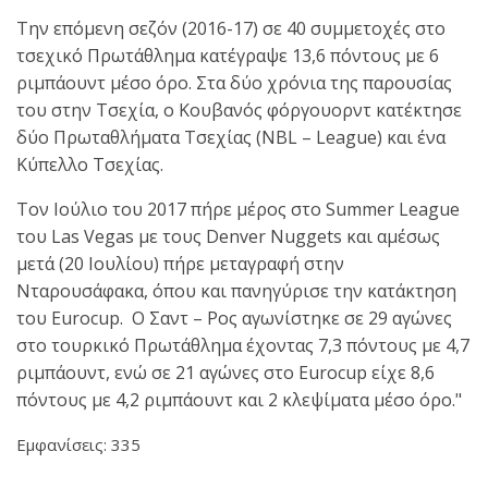
Την επόμενη σεζόν (2016-17) σε 40 συμμετοχές στο
τσεχικό Πρωτάθλημα κατέγραψε 13,6 πόντους με 6
ριμπάουντ μέσο όρο. Στα δύο χρόνια της παρουσίας
του στην Τσεχία, ο Κουβανός φόργουορντ κατέκτησε
δύο Πρωταθλήματα Τσεχίας (NBL – League) και ένα
Κύπελλο Τσεχίας.
Τον Ιούλιο του 2017 πήρε μέρος στο Summer League
του Las Vegas με τους Denver Nuggets και αμέσως
μετά (20 Ιουλίου) πήρε μεταγραφή στην
Νταρουσάφακα, όπου και πανηγύρισε την κατάκτηση
του Eurocup. O Σαντ – Ρος αγωνίστηκε σε 29 αγώνες
στο τουρκικό Πρωτάθλημα έχοντας 7,3 πόντους με 4,7
ριμπάουντ, ενώ σε 21 αγώνες στο Eurocup είχε 8,6
πόντους με 4,2 ριμπάουντ και 2 κλεψίματα μέσο όρο."
Εμφανίσεις: 335