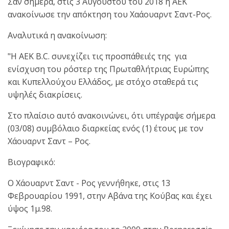
Σαν σήμερα, στις 3 Αυγούστου του 2018 η ΑΕΚ
ανακοίνωσε την απόκτηση του Χαάουαρντ Σαντ-Ρος.
Αναλυτικά η ανακοίνωση:
"H AEK B.C. συνεχίζει τις προσπάθειές της για
ενίσχυση του ρόστερ της Πρωταθλήτριας Ευρώπης
και Κυπελλούχου Ελλάδος, με στόχο σταθερά τις
υψηλές διακρίσεις.
Στο πλαίσιο αυτό ανακοινώνει, ότι υπέγραψε σήμερα
(03/08) συμβόλαιο διαρκείας ενός (1) έτους με τον
Xάουαρντ Σαντ – Ρος.
Βιογραφικό:
O Xάουαρντ Σαντ - Ρος γεννήθηκε, στις 13
Φεβρουαρίου 1991, στην Αβάνα της Κούβας και έχει
ύψος 1μ.98.