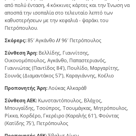
από πολύ ένταση, 4 κόκκινες κάρτες και την Ένωση να
αποσπά την ισοπαλία στο τελευταίο λεπτό των
καθυστερήσεων με την κεφαλιά - ψαράκι του
Πετρόπουλου.
Σκόρερς:
85′ Αγκάνθο
//
96′ Πετρόπουλος
Σύνθεση Άρη:
Βελλίδης, Γιαννίτσης,
Οικονομόπουλος, Αγκάνθο, Παπαστεριανός,
Γιαννιώτας (Παντίδος 84′), Πουλίδο, Μαργαρίτης,
Σουνάς (Διαμαντάκος 57′), Καραγιάννης, Κοέλιο
Προπονητής Άρη:
Λούκας Αλκαράθ
Σύνθεση ΑΕΚ:
Κωνσταντόπουλος, Βλάχος,
Μπουγαΐδης, Τσούπρος, Τσουμάγκας, Μητρόπουλος,
Ρίκκα, Κορδέρο, Γκερέιρο (Καραλής 61′), Φούντας
(Κατίδης 75′), Πετρόπουλος
Προπονητής ΑΕΚ:
Έβαλντ Λίνεν