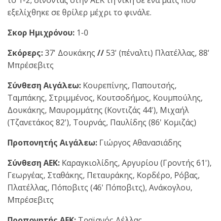
το 1-2, δίνοντας στην ΑΕΚ τη νίκη σε ένα ματς που
εξελίχθηκε σε θρίλερ μέχρι το φινάλε.
Σκορ Ημιχρόνου:
1-0
Σκόρερς:
37' Δουκάκης
//
53' (πέναλτι) Πλατέλλας, 88'
Μπρέσεβιτς
Σύνθεση Αιγάλεω:
Κουρεπίνης, Παπουτσής,
Ταμπάκης, Στριμμένος, Κουτσοδήμος, Κουμπούλης,
Δουκάκης, Μαυρομμάτης (Κοντιζάς 44'), Μιχαήλ
(Τζανετάκος 82'), Τουρνάς, Παυλίδης (86' Κομιζάς)
Προπονητής Αιγάλεω:
Γιώργος Αθανασιάδης
Σύνθεση ΑΕΚ:
Καραγκιολίδης, Αργυρίου (Γροντής 61'),
Γεωργέας, Σταθάκης, Πεταυράκης, Κορδέρο, Ρόβας,
Πλατέλλας, Πόποβιτς (46' Πόποβιτς), Ανάκογλου,
Μπρέσεβιτς
Προπονητής ΑΕΚ:
Τραϊανός Δέλλας