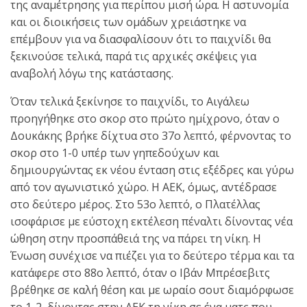
της αναμέτρησης για περίπου μισή ώρα. Η αστυνομία
και οι διοικήσεις των ομάδων χρειάστηκε να
επέμβουν για να διασφαλίσουν ότι το παιχνίδι θα
ξεκινούσε τελικά, παρά τις αρχικές σκέψεις για
αναβολή λόγω της κατάστασης.
Όταν τελικά ξεκίνησε το παιχνίδι, το Αιγάλεω
προηγήθηκε στο σκορ στο πρώτο ημίχρονο, όταν ο
Δουκάκης βρήκε δίχτυα στο 37ο λεπτό, φέρνοντας το
σκορ στο 1-0 υπέρ των γηπεδούχων και
δημιουργώντας εκ νέου ένταση στις εξέδρες και γύρω
από τον αγωνιστικό χώρο. Η ΑΕΚ, όμως, αντέδρασε
στο δεύτερο μέρος. Στο 53ο λεπτό, ο Πλατέλλας
ισοφάρισε με εύστοχη εκτέλεση πέναλτι δίνοντας νέα
ώθηση στην προσπάθειά της να πάρει τη νίκη. Η
Ένωση συνέχισε να πιέζει για το δεύτερο τέρμα και τα
κατάφερε στο 88ο λεπτό, όταν ο Ιβάν Μπρέσεβιτς
βρέθηκε σε καλή θέση και με ωραίο σουτ διαμόρφωσε