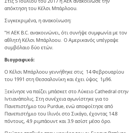
Στις 5 Ιουλίου του 2017 η ΑΕΚ ανακοίνωσε την
απόκτηση του Κέλσι Μπάρλοου.
Συγκεκριμένα, η ανακοίνωση:
"Η ΑΕΚ Β.C. ανακοινώνει, ότι συνήψε συμφωνία με τον
αθλητή Κέλσι Μπάρλοου. Ο Αμερικανός υπέγραψε
συμβόλαιο δύο ετών.
Βιογραφικό:
Ο Κέλσι Μπάρλοου γεννήθηκε στις 14 Φεβρουαρίου
του 1991 στη Θεσσαλονίκη και έχει ύψος 1μ96.
Ξεκίνησε να παίζει μπάσκετ στο Λύκειο Cathedral στην
Ιντιανάπολις. Στη συνέχεια αγωνίστηκε για το
Πανεπιστήμιο του Purdue, ενώ αποφοίτησε από
Πανεπιστήμιο του Ιλινόι στο Σικάγο, έχοντας 14.8
πόντους, 4.9 ριμπάουντ και 3.9 ασίστ μέσο όρο.