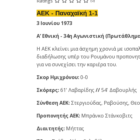
Ratings
(0)
AEK - Παναχαϊκή 1-1
3 Ιουνίου 1973
Α’ Εθνική - 34η Αγωνιστική (Πρωτάθλημα
Η ΑΕΚ κλείνει μια άσχημη χρονιά με ισοπα
διαδήλωσης υπέρ του Ρουμάνου προπονητή τ
για να συνεχίσει την καριέρα του.
Σκορ Ημιχρόνου:
0-0
Σκόρερς:
61' Λαβαρίδης
//
54' Δαβουρλής
Σύνθεση ΑΕΚ:
Στεργιούδας, Ραβούσης, Θεοδ
Προπονητής ΑΕΚ:
Μπράνκο Στάνκοβιτς
Διαιτητής:
Μήττας