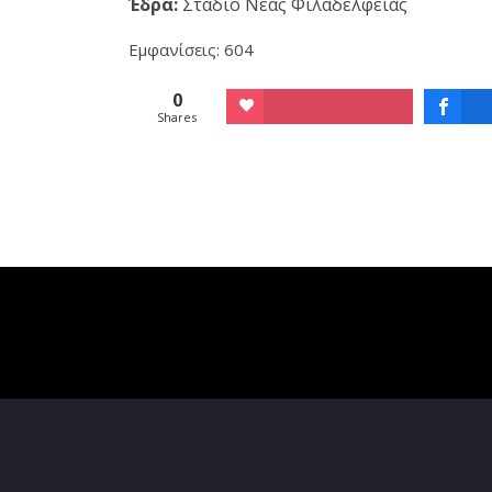
Έδρα:
Στάδιο Νέας Φιλαδέλφειας
Εμφανίσεις: 604
0
Shares