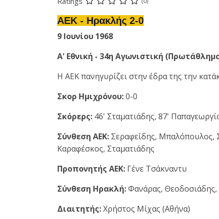
Ratings
(0)
ΑΕΚ - Ηρακλής 2-0
9 Ιουνίου 1968
Α' Εθνική - 34η Αγωνιστική (Πρωτάθλημα
Η ΑΕΚ πανηγυρίζει στην έδρα της την κατ
Σκορ Ημιχρόνου:
0-0
Σκόρερς:
46' Σταματιάδης, 87' Παπαγεωργί
Σύνθεση ΑΕΚ:
Σεραφείδης, Μπαλόπουλος, Σ
Καραφέσκος, Σταματιάδης
Προπονητής ΑΕΚ:
Γένε Τσάκναντυ
Σύνθεση Ηρακλή:
Φανάρας, Θεοδοσιάδης, Μ
Διαιτητής:
Χρήστος Μίχας (Αθήνα)