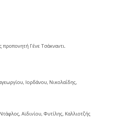
ς προπονητή Γένε Τσάκναντι.
γεωργίου, Ιορδάνου, Νικολαΐδης,
Ντάφλος, Αϊδινίου, Φυτίλης, Καλλιοτζής