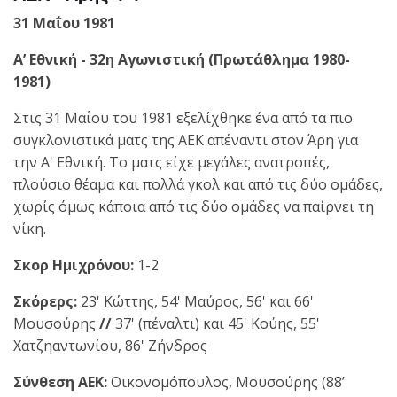
31 Μαΐου 1981
A’ Εθνική - 32η Αγωνιστική (Πρωτάθλημα 1980-
1981)
Στις 31 Μαΐου του 1981
εξελίχθηκε ένα από τα πιο
συγκλονιστικά ματς της ΑΕΚ απέναντι στον Άρη για
την Α' Εθνική. Το ματς είχε μεγάλες ανατροπές,
πλούσιο θέαμα και πολλά γκολ και από τις δύο ομάδες,
χωρίς όμως κάποια από τις δύο ομάδες να παίρνει τη
νίκη.
Σκορ Ημιχρόνου:
1-2
Σκόρερς:
23' Κώττης, 54' Μαύρος, 56' και 66'
Μουσούρης
//
37' (πέναλτι) και 45' Κούης, 55'
Χατζηαντωνίου, 86' Ζήνδρος
Σύνθεση ΑΕΚ:
Οικονομόπουλος, Μουσούρης (88’