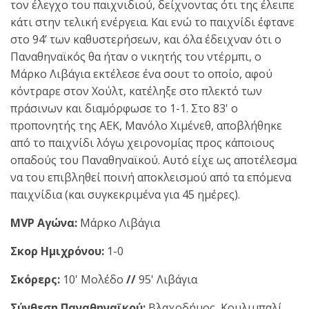
τον έλεγχο του παιχνιδιού, δείχνοντας ότι της έλειπε
κάτι στην τελική ενέργεια. Και ενώ το παιχνίδι έφτανε
στο 94’ των καθυστερήσεων, και όλα έδειχναν ότι ο
Παναθηναϊκός θα ήταν ο νικητής του ντέρμπι, ο
Μάρκο Λιβάγια εκτέλεσε ένα σουτ το οποίο, αφού
κόντραρε στον Χούλτ, κατέληξε στο πλεκτό των
πράσινων και διαμόρφωσε το 1-1. Στο 83' ο
προπονητής της ΑΕΚ, Μανόλο Χιμένεθ, αποβλήθηκε
από το παιχνίδι λόγω χειρονομίας προς κάποιους
οπαδούς του Παναθηναϊκού. Αυτό είχε ως αποτέλεσμα
να του επιβληθεί ποινή αποκλεισμού από τα επόμενα
παιχνίδια (και συγκεκριμένα για 45 ημέρες).
MVP Αγώνα:
Μάρκο Λιβάγια
Σκορ Ημιχρόνου:
1-0
Σκόρερς:
10' Μολέδο
//
95' Λιβάγια
Σύνθεση Παναθηναϊκού:
Βλαχοδήμος, Κουλιμπαλί,