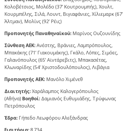
Κολοβέτσιος, Μολέδο (37’ Κουτρουμπής), Χουλτ,
Κουρμπέλης, Σιλά, Λουντ, Βιγιαφάνιες, Χίλιεμαρκ (67’
Άλτμαν), Μολίνς (92’ Ρέις)
Προπονητής Παναθηναϊκού:
Μαρίνος Ουζουνίδης
Σύνθεση ΑΕΚ:
Ανέστης, Βράνιες, Λαμπρόπουλος,
Μπακάκης (71’ Γιακουμάκης), Γκάλο, Λόπες, Σιμόες,
Γαλανόπουλος (65’ Αϊντάρεβιτς), Μπακασέτας,
Κλωναρίδης (54’ Χριστοδουλόπουλος), Λιβάγια
Προπονητής ΑΕΚ:
Μανόλο Χιμένεθ
Διαιτητής:
Χαράλαμπος Καλογερόπουλος
(Αθήνα)
Βοηθοί:
Δαμιανός Ευθυμιάδης, Τρύφωνας
Πετρόπουλος
Έδρα:
Γήπεδο Λεωφόρου Αλεξάνδρας
Εισιτήρια:
8.734