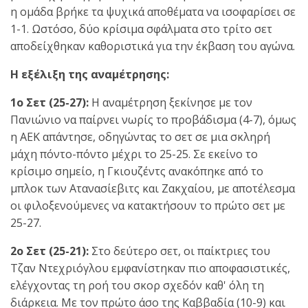
η ομάδα βρήκε τα ψυχικά αποθέματα να ισοφαρίσει σε
1-1. Ωστόσο, δύο κρίσιμα σφάλματα στο τρίτο σετ
αποδείχθηκαν καθοριστικά για την έκβαση του αγώνα.
Η εξέλιξη της αναμέτρησης:
1ο Σετ (25-27):
Η αναμέτρηση ξεκίνησε με τον
Πανιώνιο να παίρνει νωρίς το προβάδισμα (4-7), όμως
η ΑΕΚ απάντησε, οδηγώντας το σετ σε μια σκληρή
μάχη πόντο-πόντο μέχρι το 25-25. Σε εκείνο το
κρίσιμο σημείο, η Γκιουζέντς ανακόπηκε από το
μπλοκ των Ατανασίεβιτς και Ζακχαίου, με αποτέλεσμα
οι φιλοξενούμενες να κατακτήσουν το πρώτο σετ με
25-27.
2ο Σετ (25-21):
Στο δεύτερο σετ, οι παίκτριες του
Τζαν Ντεχριόγλου εμφανίστηκαν πιο αποφασιστικές,
ελέγχοντας τη ροή του σκορ σχεδόν καθ' όλη τη
διάρκεια. Με τον πρώτο άσο της Καββαδία (10-9) και