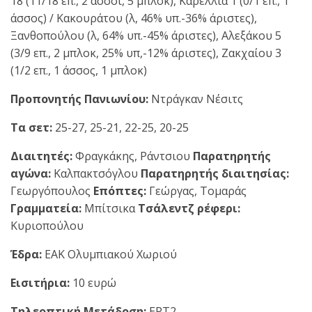
18 (11/18 επ., 2 άσσοι, 5 μπλοκ), Καρέλλια 1 (0/1 επ., 1
άσσος) / Κακουράτου (λ, 46% υπ.-36% άριστες),
Ξανθοπούλου (λ, 64% υπ.-45% άριστες), Αλεξάκου 5
(3/9 επ., 2 μπλοκ, 25% υπ,-12% άριστες), Ζακχαίου 3
(1/2 επ., 1 άσσος, 1 μπλοκ)
Προπονητής Πανιωνίου:
Ντράγκαν Νέσιτς
Τα σετ:
25-27, 25-21, 22-25, 20-25
Διαιτητές:
Φραγκάκης, Ράντσιου
Παρατηρητής
αγώνα:
Καλπακτσόγλου
Παρατηρητής διαιτησίας:
Γεωργόπουλος
Επόπτες:
Γεώργας, Τομαράς
Γραμματεία:
Μπίτσικα
Τσάλεντζ ρέφερι:
Κυριοπούλου
Έδρα:
ΕΑΚ Ολυμπιακού Χωριού
Εισιτήρια:
10 ευρώ
Τηλεοπτική Μετάδοση:
ΕΡΤ2