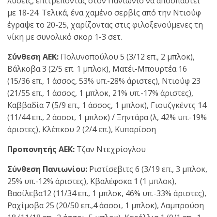
λύσεις, επιτρέποντας στον Πανιώνιο να αποσπαστεί
με 18-24. Τελικά, ένα χαμένο σερβίς από την Ντιούφ
έγραψε το 20-25, χαρίζοντας στις φιλοξενούμενες τη
νίκη με συνολικό σκορ 1-3 σετ.
Σύνθεση ΑΕΚ:
Πολυνοπούλου 5 (3/12 επ., 2 μπλοκ),
Βάλκοβα 3 (2/5 επ. 1 μπλοκ), Ματέι-Μπουρτέα 16
(15/36 επ., 1 άσσος, 53% υπ.-28% άριστες), Ντιούφ 23
(21/55 επ., 1 άσσος, 1 μπλοκ, 21% υπ.-17% άριστες),
Καββαδία 7 (5/9 επ., 1 άσσος, 1 μπλοκ), Γιουζγκέντς 14
(11/44 επ., 2 άσσοι, 1 μπλοκ) / Ξηντάρα (λ, 42% υπ.-19%
άριστες), Κλέπκου 2 (2/4 επ.), Κυπαρίσση
Προπονητής ΑΕΚ:
Τζαν Ντεχρίογλου
Σύνθεση Πανιωνίου:
Ριστίσεβιτς 6 (3/19 επ., 3 μπλοκ,
25% υπ.-12% άριστες), Κβαλέφσκα 1 (1 μπλοκ),
Βασίλεβα12 (11/34 επ., 1 μπλοκ, 46% υπ.-33% άριστες),
Ραχίμοβα 25 (20/50 επ.,4 άσσοι, 1 μπλοκ), Λαμπρούση