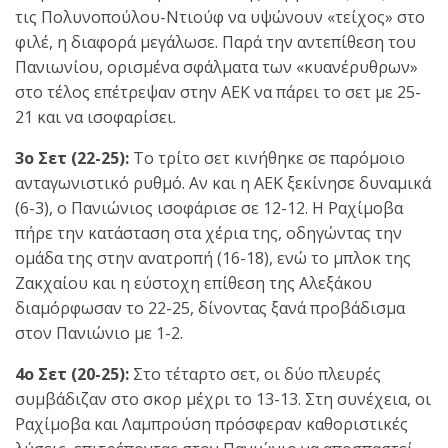
τις Πολυνοπούλου-Ντιούφ να υψώνουν «τείχος» στο
φιλέ, η διαφορά μεγάλωσε. Παρά την αντεπίθεση του
Πανιωνίου, ορισμένα σφάλματα των «κυανέρυθρων»
στο τέλος επέτρεψαν στην ΑΕΚ να πάρει το σετ με 25-
21 και να ισοφαρίσει.
3ο Σετ (22-25):
Το τρίτο σετ κινήθηκε σε παρόμοιο
ανταγωνιστικό ρυθμό. Αν και η ΑΕΚ ξεκίνησε δυναμικά
(6-3), ο Πανιώνιος ισοφάρισε σε 12-12. Η Ραχίμοβα
πήρε την κατάσταση στα χέρια της, οδηγώντας την
ομάδα της στην ανατροπή (16-18), ενώ το μπλοκ της
Ζακχαίου και η εύστοχη επίθεση της Αλεξάκου
διαμόρφωσαν το 22-25, δίνοντας ξανά προβάδισμα
στον Πανιώνιο με 1-2.
4ο Σετ (20-25):
Στο τέταρτο σετ, οι δύο πλευρές
συμβάδιζαν στο σκορ μέχρι το 13-13. Στη συνέχεια, οι
Ραχίμοβα και Λαμπρούση πρόσφεραν καθοριστικές