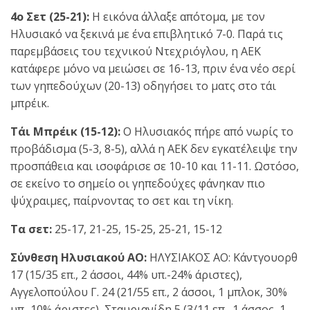
4ο Σετ (25-21):
Η εικόνα άλλαξε απότομα, με τον
Ηλυσιακό να ξεκινά με ένα επιβλητικό 7-0. Παρά τις
παρεμβάσεις του τεχνικού Ντεχριόγλου, η ΑΕΚ
κατάφερε μόνο να μειώσει σε 16-13, πριν ένα νέο σερί
των γηπεδούχων (20-13) οδηγήσει το ματς στο τάι
μπρέικ.
Τάι Μπρέικ (15-12):
Ο Ηλυσιακός πήρε από νωρίς το
προβάδισμα (5-3, 8-5), αλλά η ΑΕΚ δεν εγκατέλειψε την
προσπάθεια και ισοφάρισε σε 10-10 και 11-11. Ωστόσο,
σε εκείνο το σημείο οι γηπεδούχες φάνηκαν πιο
ψύχραιμες, παίρνοντας το σετ και τη νίκη.
Τα σετ:
25-17, 21-25, 15-25, 25-21, 15-12
Σύνθεση Ηλυσιακού ΑΟ:
ΗΛΥΣΙΑΚΟΣ ΑΟ: Κάντγουορθ
17 (15/35 επ., 2 άσσοι, 44% υπ.-24% άριστες),
Αγγελοπούλου Γ. 24 (21/55 επ., 2 άσσοι, 1 μπλοκ, 30%
υπ.-10% άριστες), Σταυριανίδη 5 (3/11 επ., 1 άσσος, 1