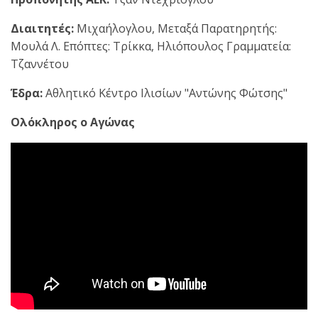
Διαιτητές:
Μιχαήλογλου, Μεταξά Παρατηρητής:
Μουλά Λ. Επόπτες: Τρίκκα, Ηλιόπουλος Γραμματεία:
Τζαννέτου
Έδρα:
Αθλητικό Κέντρο Ιλισίων "Αντώνης Φώτσης"
Ολόκληρος ο Αγώνας