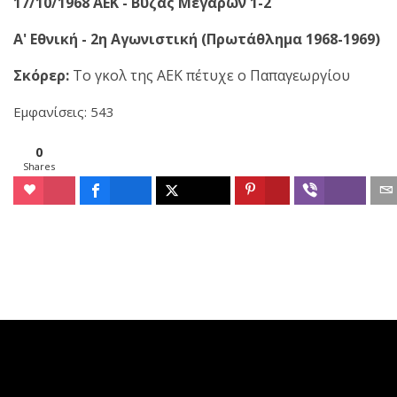
17/10/1968 AEK - Βύζας Μεγάρων 1-2
Α' Εθνική - 2η Αγωνιστική (Πρωτάθλημα 1968-1969)
Σκόρερ:
Το γκολ της ΑΕΚ πέτυχε ο Παπαγεωργίου
Εμφανίσεις: 543
0
Shares