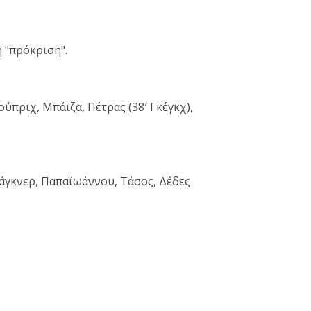
 "πρόκριση".
ύπριχ, Μπάϊζα, Πέτρας (38′ Γκέγκχ),
άγκνερ, Παπαϊωάννου, Τάσος, Δέδες