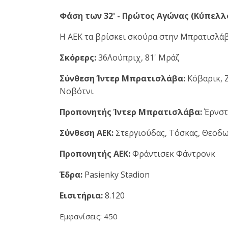
Φάση των 32' - Πρώτος Αγώνας (Κύπελλο
Η ΑΕΚ τα βρίσκει σκούρα στην Μπρατισλάβα
Σκόρερς:
36΄Λούπριχ, 81' Μράζ
Σύνθεση Ίντερ Μπρατισλάβα:
Κόβαρικ, Ζ
Νοβότνι
Προπονητής Ίντερ Μπρατισλάβα:
Έρνστ
Σύνθεση ΑΕΚ:
Στεργιούδας, Τόσκας, Θεοδω
Προπονητής ΑΕΚ:
Φράντισεκ Φάντρονκ
Έδρα:
Pasienky Stadion
Εισιτήρια:
8.120
Εμφανίσεις: 450