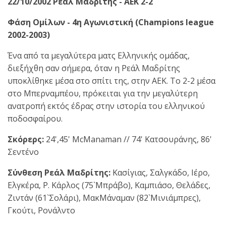
22/10/2002 Ρεάλ Μαδρίτης - ΑΕΚ 2-2
Φάση Ομίλων - 4η Αγωνιστική (Champions league
2002-2003)
Ένα από τα μεγαλύτερα ματς Ελληνικής ομάδας,
διεξήχθη σαν σήμερα, όταν η Ρεάλ Μαδρίτης
υποκλίθηκε μέσα στο σπίτι της, στην ΑΕΚ. Το 2-2 μέσα
στο Μπερναμπέου, πρόκειται για την μεγαλύτερη
ανατροπή εκτός έδρας στην ιστορία του ελληνικού
ποδοσφαίρου.
Σκόρερς:
24',45' McManaman // 74' Κατσουράνης, 86'
Σεντένο
Σύνθεση Ρεάλ Μαδρίτης:
Κασίγιας, Σαλγκάδο, Ιέρο,
Ελγκέρα, Ρ. Κάρλος (75`Μπράβο), Καμπιάσο, Θελάδες,
Ζιντάν (61`Σολάρι), ΜακΜάναμαν (82`Μινιάμπρες),
Γκούτι, Ρονάλντο