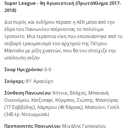
Super League - 9η Αγωνιστική (Πρωτάθλημα 2017-
2018)
Δια πυρός και σιδήρου πέρασε η ΑΕΚ μέσα από την
έδρα του Πανιωνίου παίρνοντας το πολύτιμο
τρίποντο. Μια τεράστια νίκη που επισκιάστηκε από το
σοβαρό τραυματισμό του αρχηγού της Πέτρου
Μάνταλο με ρίξη χιαστών, που θα του στοίχιζε την
υπόλοιπη σεζόν.
Σκορ Ημιχρόνου:
0-0
Σκόρερς:
81' Αραούχο
Σύνθεση Πανιωνίου:
Κότνικ, Βλάχος, Μπανανά,
Οικονόμου, Χατζισαφί, Κόρμπος, Σιώπης, Μασούρας
(77΄ Σαββίδης), Λάμπρου (46΄ Κάργας), Μασούντ, Γεσίλ
(34΄λ.τρ. Ντουρμισάι)
Προπονητής Πανιωνίου:
Μιχάλης Γρηγορίου