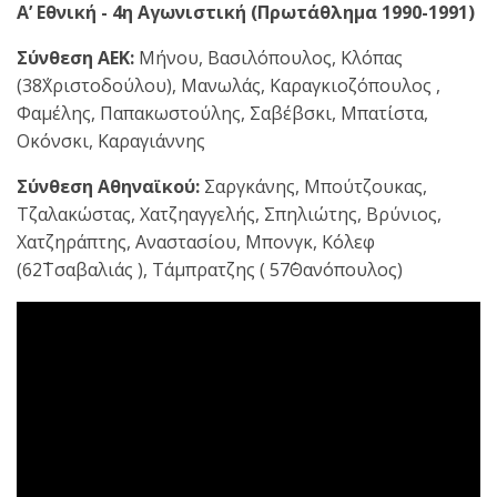
A’ Εθνική - 4η Αγωνιστική (Πρωτάθλημα 1990-1991)
Σύνθεση ΑΕΚ:
Μήνου, Βασιλόπουλος, Κλόπας
(38΄Χριστοδούλου), Μανωλάς, Καραγκιοζόπουλος ,
Φαμέλης, Παπακωστούλης, Σαβέβσκι, Μπατίστα,
Οκόνσκι, Καραγιάννης
Σύνθεση Αθηναϊκού:
Σαργκάνης, Μπούτζουκας,
Τζαλακώστας, Χατζηαγγελής, Σπηλιώτης, Βρύνιος,
Χατζηράπτης, Αναστασίου, Μπονγκ, Κόλεφ
(62΄Τσαβαλιάς ), Τάμπρατζης ( 57΄Θανόπουλος)