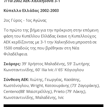
7/10/2002 ΑΕΚ-Χαλκηδόνα 3-1
Κύπελλο Ελλάδας 2002-2003
2ος Γύρος - 1ος Αγώνας
Το πρώτο της βήμα για την πρόκριση στην επόμενη
φάση του Κυπέλλου Ελλάδας έκανε η Κυπελλούχος
ΑΕΚ κερδίζοντας με 3-1 την Χαλκηδόνα μπροστά σε
1500 οπαδούς της που βρέθηκαν στη Νέα
Φιλαδέλφεια.
Σκόρερς:
39' Χρήστος Μαλαδένης, 59' Σωτήρης
Κωνσταντινίδης, 60' Ilia Ivic // 65' Κόγιογλου
Σύνθεση ΑΕΚ:
Χιώτης, Γεωργέας, Κασάπης,
Κωστένογλου, Wright, Κατσουράνης (73' Ζαγοράκης),
Centeno(88' Μαϊστρέλλης), Prieto (79' Λάκης),
Κωνσταντινίδης, Μαλαδένης, Ivic