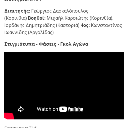
Διαιτητής:
Γεώργιος Δασκαλόπουλος
(Κορινθία)
Βοηθοί:
Μιχαήλ Καρσιώτης (Κορινθία),
Ιορδάνης Δημητριάδης (Καστοριά)
4ος:
Κωνσταντίνος
Ιωαννίδης (Αργολίδας)
Στιγμιότυπα - Φάσεις - Γκολ Αγώνα
Εμφανίσεις: 716