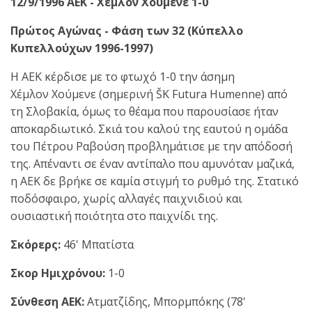
12/9/1996 ΑΕΚ - Χεμλόν Χουμενέ 1-0
Πρώτος Αγώνας - Φάση των 32 (Κύπελλο
Κυπελλούχων 1996-1997)
Η ΑΕΚ κέρδισε με το φτωχό 1-0 την άσημη
Χέμλον Χούμενε (σημερινή ŠK Futura Humenne) από
τη Σλοβακία, όμως το θέαμα που παρουσίασε ήταν
αποκαρδιωτικό. Σκιά του καλού της εαυτού η ομάδα
του Πέτρου Ραβούση προβλημάτισε με την απόδοσή
της. Απέναντι σε έναν αντίπαλο που αμυνόταν μαζικά,
η ΑΕΚ δε βρήκε σε καμία στιγμή το ρυθμό της. Στατικό
ποδόσφαιρο, χωρίς αλλαγές παιχνιδιού και
ουσιαστική ποιότητα στο παιχνίδι της.
Σκόρερς:
46' Μπατίστα
Σκορ Ημιχρόνου:
1-0
Σύνθεση ΑΕΚ:
Ατματζίδης, Μπορμπόκης (78'