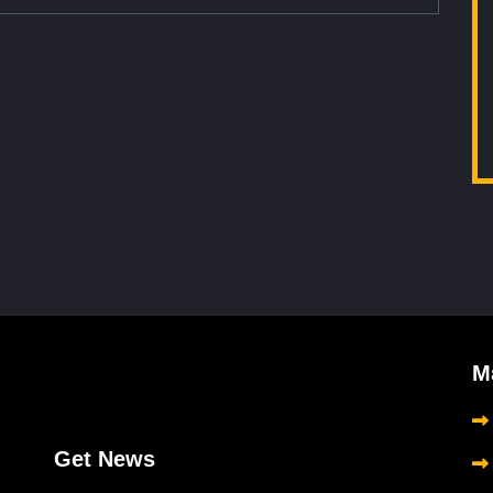
Μ
Get News