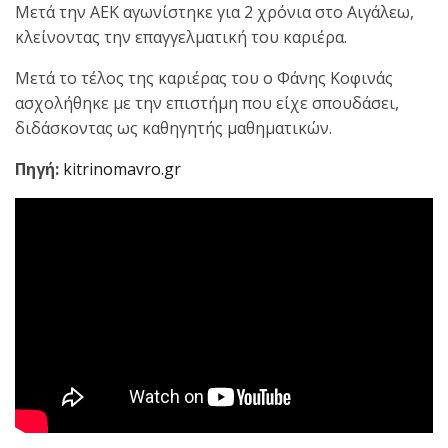
Μετά την ΑΕΚ αγωνίστηκε για 2 χρόνια στο Αιγάλεω,
κλείνοντας την επαγγελματική του καριέρα.
Μετά το τέλος της καριέρας του ο Φάνης Κοφινάς
ασχολήθηκε με την επιστήμη που είχε σπουδάσει,
διδάσκοντας ως καθηγητής μαθηματικών.
Πηγή:
kitrinomavro.gr