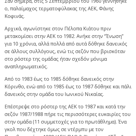
Σαν σήμερα, στις 5 Σεπτεμβρίου του 1960 γεννήθηκε
ο, παλαίμαχος τερματοφύλακας της ΑΕΚ, Φάνης
Κοφινάς.
Αρχικά, αγωνίστηκε στον Πέλοπα Κιάτου πριν
μετακομίσει στην ΑΕΚ το 1982. Ανήκε στην “Ένωση”
για 10 χρόνια, αλλά πολλά από αυτά δόθηκε δανεικός
σε άλλους συλλόγους, ενώ τις σεζόν που βρισκόταν
στο ρόστερ της ομάδας ήταν σχεδόν μόνιμα
αναπληρωματικός.
Από το 1983 έως το 1985 δόθηκε δανεικός στην
Κόρινθο, ενώ από το 1985 έως το 1987 δόθηκε και πάλι
δανεικός στην ομάδα του Ιωνικού Νικαίας.
Επέστρεψε στο ρόστερ της ΑΕΚ το 1987 και κατά την
σεζόν 1987/1988 πήρε τις περισσότερες ευκαιρίες του
στην ομάδα (11 συμμετοχές για το πρωτάθλημα). Ένα
γκολ που δέχτηκε όμως σε ντέρμπυ με τον