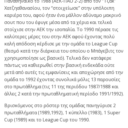
Παναθηναικό το 1988 (ΑΕΚ-ΠΑΟ 2-2) από τον “Τζακ”
Χατζηαθανασίου, τον “στοιχείωσε” στην υπόλοιπη
καριέρα του, αφού ήταν ένα μάλλον αδύναμο μακρινό
σουτ που του έφυγε μέσα από τα χέρια και τελικά
στοίχισε στην ΑΕΚ την ισοπαλία. Το 1990 πέρασε τις
καλύτερες μέρες του στην ΑΕΚ αφού έχοντας πολύ
καλή απόδοση κέρδισε με την ομάδα το League Cup
(θεσμό κατά την διάρκεια του οποίου ο Μπάγεβιτς τον
χρησιμοποίησε ως βασικό). Τελικά δεν κατάφερε
πάντως να καθιερωθεί στην βασική ενδεκάδα ούτε
μετά από αυτές τις εμφανίσεις και αποχώρησε από την
ομάδα το 1992 έχοντας συνολικά μόλις 13 παρουσίες
στο πρωτάθλημα (τις 11 της περιόδου 1987/1988 και
άλλες 2 κατά την πρωταθληματική περίοδο 1991/1992).
Βρισκόμενος στο ρόστερ της ομάδας πανηγύρισε 2
πρωταθλήματα (1989,1992), 1 κύπελλο (1983), 1 Super
Cup (1989) και το League Cup του 1990.